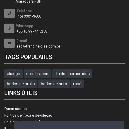
Araraquara - SP
Telefone
(16) 3301-3600
WhatsApp
+55 16 99744 5258
E-mail
sac@francinejoias.com.br
TAGS POPULARES
aliança
ouro branco
dia dos namorados
bodas de prata
bodas de ouro
rosê
LINKS ÚTEIS
Quem somos
Política de troca e devolução
Política de privacidade
Política de preços