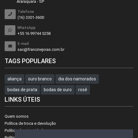
Araraquara - SP
Telefone
(16) 3301-3600
WhatsApp
+55 16 99744 5258
E-mail
sac@francinejoias.com.br
TAGS POPULARES
aliança
ouro branco
dia dos namorados
bodas de prata
bodas de ouro
rosê
LINKS ÚTEIS
Quem somos
Política de troca e devolução
Política de privacidade
Política de preços