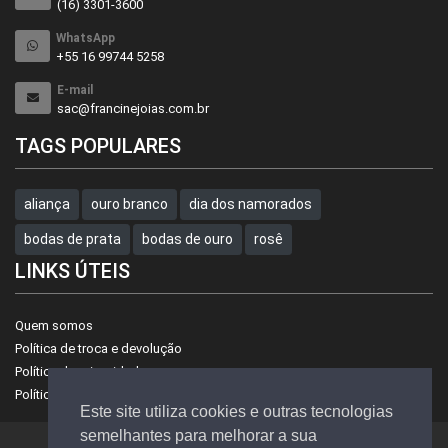
(16) 3301-3600
WhatsApp
+55 16 99744 5258
E-mail
sac@francinejoias.com.br
TAGS POPULARES
aliança
ouro branco
dia dos namorados
bodas de prata
bodas de ouro
rosê
LINKS ÚTEIS
Quem somos
Política de troca e devolução
Política de privacidade
Política de preços
Este site utiliza cookies e outras tecnologias
semelhantes para melhorar a sua