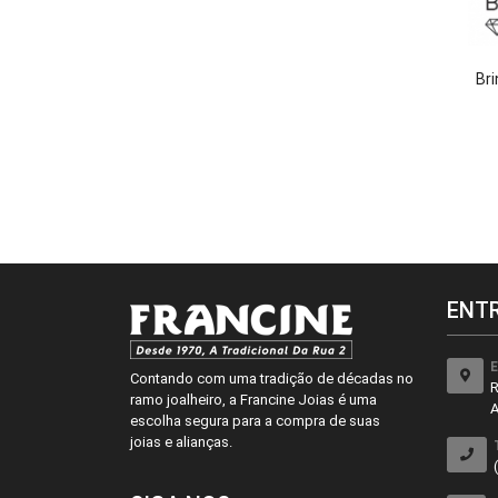
Bri
ENT
E
Contando com uma tradição de décadas no
R
ramo joalheiro, a Francine Joias é uma
A
escolha segura para a compra de suas
joias e alianças.