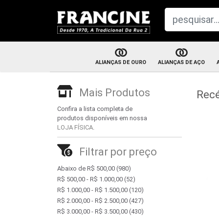
ALIANÇAS DE OURO
ALIANÇAS DE AÇO
Aliança de n
Aliança com brilhante
Mais Produtos
Rec
Par de alianç
Aliança tradicional
Confira a lista completa de
produtos disponíveis em nossa
Par de alianças
LOJA FÍSICA
.
Aliança trabalhada
Filtrar por preço
Abaixo de R$ 500,00
(980)
R$ 500,00 - R$ 1.000,00
(52)
R$ 1.000,00 - R$ 1.500,00
(120)
R$ 2.000,00 - R$ 2.500,00
(427)
R$ 3.000,00 - R$ 3.500,00
(430)