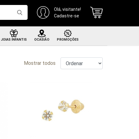
Olá, visitante!
Cadastre-se
JOIAS INFANTIS
OCASIÃO
PROMOÇÕES
Brincos infantis
CONFIRA
Mostrar todos
ar de alianças em ouro 18k com brilhantes
Recém nascido
Brüner
Pulseiras infantis
até 10x sem juros + frete grátis