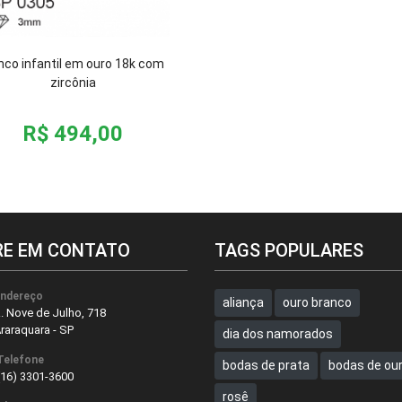
nco infantil em ouro 18k com
zircônia
R$ 494,00
RE EM CONTATO
TAGS POPULARES
ndereço
aliança
ouro branco
. Nove de Julho, 718
raraquara - SP
dia dos namorados
Telefone
bodas de prata
bodas de ou
(16) 3301-3600
rosê