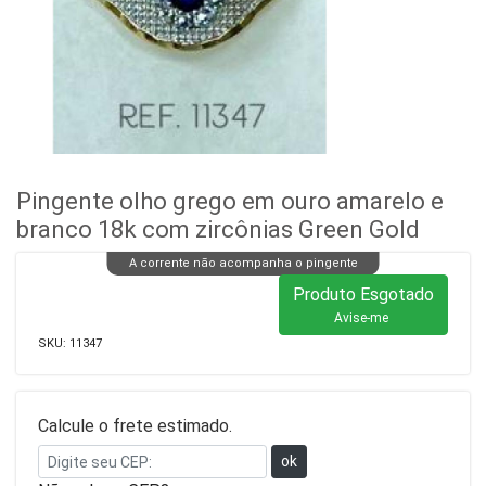
Pingente olho grego em ouro amarelo e
branco 18k com zircônias Green Gold
A corrente não acompanha o pingente
Produto Esgotado
Avise-me
SKU:
11347
Calcule o frete estimado.