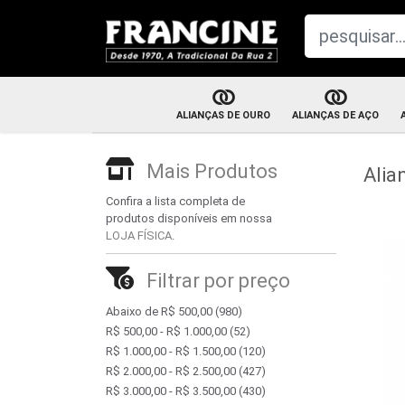
ALIANÇAS DE OURO
ALIANÇAS DE AÇO
Aliança de n
Aliança com brilhante
Mais Produtos
Alia
Par de alianç
Aliança tradicional
Confira a lista completa de
produtos disponíveis em nossa
Par de alianças
LOJA FÍSICA
.
Aliança trabalhada
Filtrar por preço
Abaixo de R$ 500,00
(980)
R$ 500,00 - R$ 1.000,00
(52)
R$ 1.000,00 - R$ 1.500,00
(120)
R$ 2.000,00 - R$ 2.500,00
(427)
R$ 3.000,00 - R$ 3.500,00
(430)