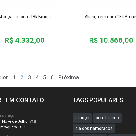
Aliança em ouro 18k Brüner
Aliança em ouro 18k Brüne
R$ 4.332,00
R$ 10.868,00
rior
1
2
3
4
5
6
Próxima
RE EM CONTATO
TAGS POPULARES
ndereço
aliança
ouro branco
. Nove de Julho, 718
raraquara - SP
dia dos namorados