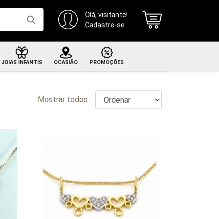
Olá, visitante!
Cadastre-se
JOIAS INFANTIS
OCASIÃO
PROMOÇÕES
Brincos infantis
CONFIRA
Mostrar todos
ar de alianças em ouro 18k com brilhantes
Recém nascido
Brüner
Pulseiras infantis
até 10x sem juros + frete grátis