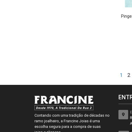
Pinge
1
2
ENT
E
Contando com uma tradição de décadas no
R
ramo joalheiro, a Francine Joias é uma
A
escolha segura para a compra de suas