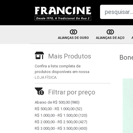
ALIANÇAS DE OURO
ALIANÇAS DE AÇO
Aliança de n
Aliança com brilhante
Mais Produtos
Bon
Par de alianç
Aliança tradicional
Confira a lista completa de
produtos disponíveis em nossa
Par de alianças
LOJA FÍSICA
.
Aliança trabalhada
Filtrar por preço
Abaixo de R$ 500,00
(980)
R$ 500,00 - R$ 1.000,00
(52)
R$ 1.000,00 - R$ 1.500,00
(120)
R$ 2.000,00 - R$ 2.500,00
(427)
R$ 3.000,00 - R$ 3.500,00
(430)