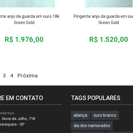
nte anjo da guarda em ouro 18k
Pingente anjo da guarda em ou
Green Gold
Green Gold
R$ 1.976,00
R$ 1.520,00
3
4
Próxima
RE EM CONTATO
TAGS POPULARES
ndereço
aliança
ouro branco
. Nove de Julho, 718
raraquara - SP
dia dos namorados