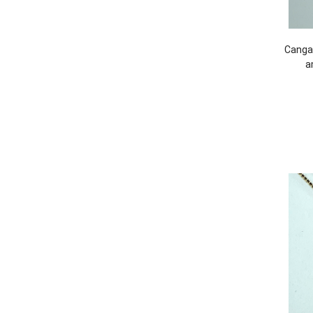
Canga
a