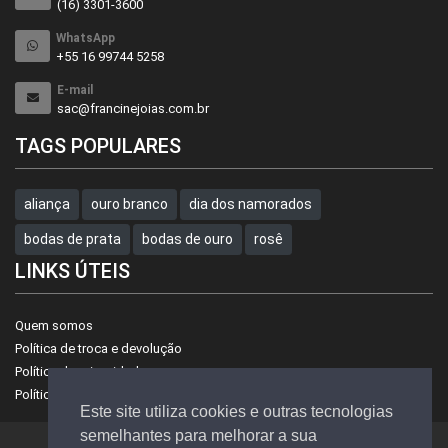
(16) 3301-3600
WhatsApp
+55 16 99744 5258
E-mail
sac@francinejoias.com.br
TAGS POPULARES
aliança
ouro branco
dia dos namorados
bodas de prata
bodas de ouro
rosê
LINKS ÚTEIS
Quem somos
Política de troca e devolução
Política de privacidade
Política de preços
Este site utiliza cookies e outras tecnologias
semelhantes para melhorar a sua